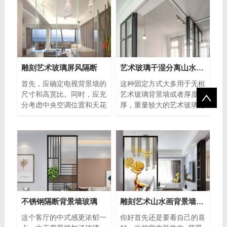
雕刻艺术玻璃屏风隔断
艺术玻璃干湿分离山水画背景墙玻璃
首先，应确定电视背景墙的
这种固定方式大多用于无框
尺寸和高宽比。同时，应充
艺术玻璃背景墙或者厚度较
分考虑中央空调位置和天花
厚，重量较大的艺术玻璃背
板高度的扣除，以获得实际
景墙。单块玻璃的高度与长
适用
度以
不锈钢隔断背景墙玻璃
雕刻艺术山水画背景墙玻璃
这个客厅的中式感更浓郁一
你好首先还是要看自己的喜