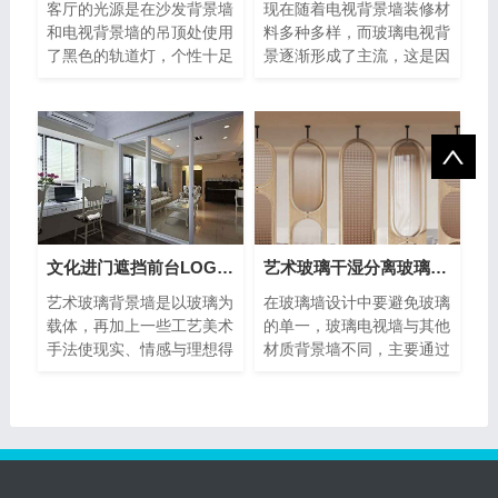
客厅的光源是在沙发背景墙
现在随着电视背景墙装修材
和电视背景墙的吊顶处使用
料多种多样，而玻璃电视背
了黑色的轨道灯，个性十足
景逐渐形成了主流，这是因
又感觉很酷炫。而电视背景
为玻璃墙具有时尚、大气、
墙又
易清
文化进门遮挡前台LOGO背景墙玻璃
艺术玻璃干湿分离玻璃屏风隔断
艺术玻璃背景墙是以玻璃为
在玻璃墙设计中要避免玻璃
载体，再加上一些工艺美术
的单一，玻璃电视墙与其他
手法使现实、情感与理想得
材质背景墙不同，主要通过
到再现，再结合想象力来实
造型设计以突显其风格特
现审
点，单