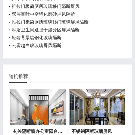
推拉门极简厕所玻璃移门隔断屏风
双层百叶中空钢化磨砂屏风隔断
推拉门极简厕所玻璃移门玻璃屏风隔断
淋浴卫生间遮挡干湿分区屏风隔断
轻奢背景墙钢化玻璃隔断
云雾超白玻玻璃屏风隔断
随机推荐
玄关隔断墙办公室阳台挡门背景墙玻璃
不锈钢隔断玻璃屏风