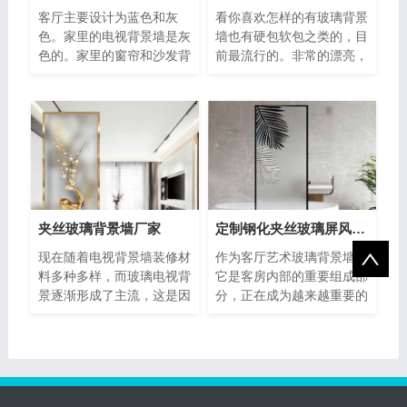
客厅主要设计为蓝色和灰
看你喜欢怎样的有玻璃背景
色。家里的电视背景墙是灰
墙也有硬包软包之类的，目
色的。家里的窗帘和沙发背
前最流行的。非常的漂亮，
景墙是蓝色的，有一种在海
电视机背景墙效果图设计风
边的感
格新
夹丝玻璃背景墙厂家
定制钢化夹丝玻璃屏风隔断
现在随着电视背景墙装修材
作为客厅艺术玻璃背景墙，
料多种多样，而玻璃电视背
它是客房内部的重要组成部
景逐渐形成了主流，这是因
分，正在成为越来越重要的
为玻璃墙具有时尚、大气、
关注对象，并提供了在效果
易清
的完