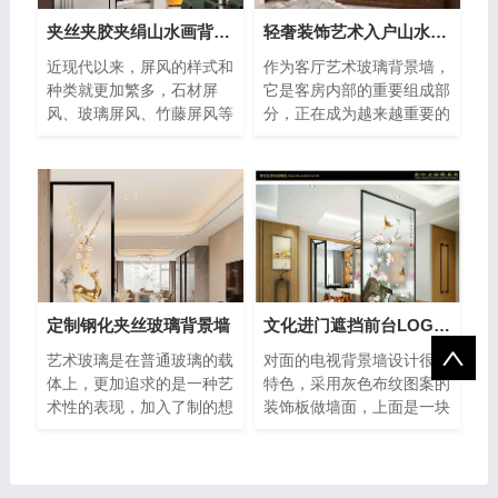
夹丝夹胶夹绢山水画背景墙玻璃
轻奢装饰艺术入户山水画背景墙玻璃
近现代以来，屏风的样式和
作为客厅艺术玻璃背景墙，
种类就更加繁多，石材屏
它是客房内部的重要组成部
风、玻璃屏风、竹藤屏风等
分，正在成为越来越重要的
等，是新一代家居装饰的优
关注对象，并提供了在效果
选。屏
的完
定制钢化夹丝玻璃背景墙
文化进门遮挡前台LOGO玻璃屏风隔断
艺术玻璃是在普通玻璃的载
对面的电视背景墙设计很有
体上，更加追求的是一种艺
特色，采用灰色布纹图案的
术性的表现，加入了制的想
装饰板做墙面，上面是一块
法，感情理想等，让现实与
玻璃隔断墙，中间设计了黑
情感
色背