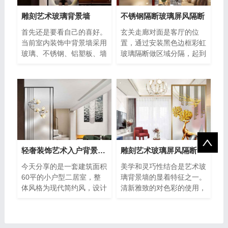
雕刻艺术玻璃背景墙
不锈钢隔断玻璃屏风隔断
首先还是要看自己的喜好。
玄关走廊对面是客厅的位
当前室内装饰中背景墙采用
置，通过安装黑色边框彩虹
玻璃、不锈钢、铝塑板、墙
玻璃隔断做区域分隔，起到
纸等材料被接受并广泛应
视觉缓冲和保护隐私作用，
用,至�
同时又
轻奢装饰艺术入户背景墙玻璃
雕刻艺术玻璃屏风隔断
今天分享的是一套建筑面积
美学和灵巧性结合是艺术玻
60平的小户型二居室，整
璃背景墙的显着特征之一。
体风格为现代简约风，设计
清新雅致的对色彩的使用，
师运用大理石、玻璃、灯光
揭示出非常美丽的藤本植
等明亮�
物，迷