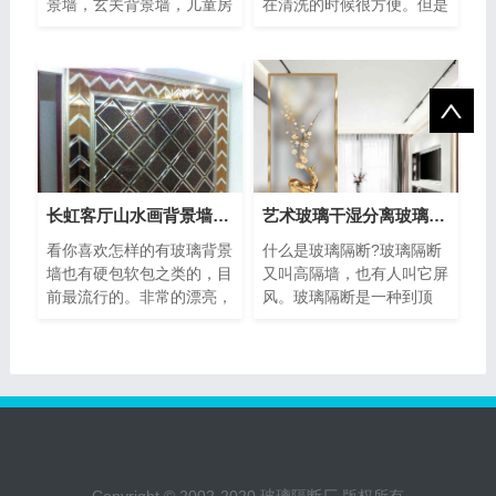
景墙，玄关背景墙，儿童房
在清洗的时候很方便。但是
背景墙，花园背景墙，卧室
有的人觉得玻璃是很容易破
背景
碎的,�
长虹客厅山水画背景墙玻璃
艺术玻璃干湿分离玻璃屏风隔断
看你喜欢怎样的有玻璃背景
什么是玻璃隔断?玻璃隔断
墙也有硬包软包之类的，目
又叫高隔墙，也有人叫它屏
前最流行的。非常的漂亮，
风。玻璃隔断是一种到顶
电视机背景墙效果图设计风
的，可完全划分空间的隔
格新
断。玻璃�
Copyright © 2002-2020 玻璃隔断厂 版权所有