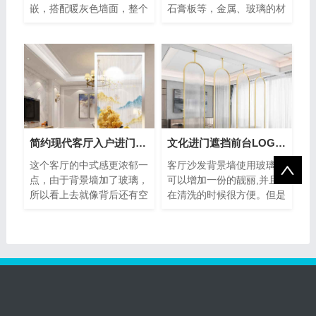
嵌，搭配暖灰色墙面，整个
石膏板等，金属、玻璃的材
空间显得高级而精致。球形
料在许多家庭中也有应用，
的水
这主
简约现代客厅入户进门遮挡玻璃屏风
文化进门遮挡前台LOGO玻璃背景墙
这个客厅的中式感更浓郁一
客厅沙发背景墙使用玻璃的
点，由于背景墙加了玻璃，
可以增加一份的靓丽,并且
所以看上去就像背后还有空
在清洗的时候很方便。但是
间似的，给人户型很大的感
有的人觉得玻璃是很容易破
觉，
碎的,�