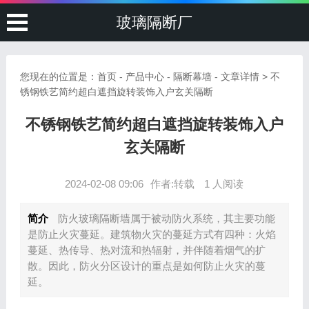
玻璃隔断厂
您现在的位置是：
首页
-
产品中心
-
隔断幕墙
- 文章详情 > 不
锈钢铁艺简约超白遮挡旋转装饰入户玄关隔断
不锈钢铁艺简约超白遮挡旋转装饰入户
玄关隔断
2024-02-08 09:06
作者:转载
1 人阅读
简介
防火玻璃隔断墙属于被动防火系统，其主要功能
是防止火灾蔓延。建筑物火灾的蔓延方式有四种：火焰
蔓延、热传导、热对流和热辐射，并伴随着烟气的扩
散。因此，防火分区设计的重点是如何防止火灾的蔓
延。