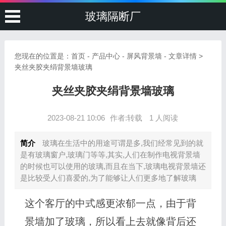
玻璃隔断厂
您现在的位置是：
首页
-
产品中心
-
屏风背景墙
- 文章详情 >
夹丝夹胶夹绢背景墙玻璃
夹丝夹胶夹绢背景墙玻璃
2023-08-21 10:06
作者:转载
1 人阅读
简介
玻璃在生活中的用途可谓是多,我们经常见到的就
是有玻璃窗户,玻璃门等等,其实,人们在制作电视背景墙
的时候也可以使用的玻璃,而且在当下,玻璃电视背景墙还
是比较受人们喜爱的,为了能够让人们更多地了解玻璃
这个客厅的中式感更浓郁一点，由于背
景墙加了玻璃，所以看上去就像背后还