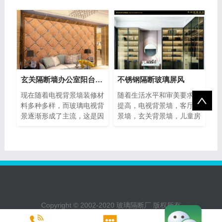
且具�
馨、住
玄关隔断墙办公室阳台挡门玻璃屏风
不锈钢隔断玻璃屏风
现在随着电视背景墙装修材
随着生活水平和审美要求的
料多种多样，而玻璃电视背
提高，电视背景墙，客厅背
景逐渐形成了主流，这是因
景墙，玄关背景墙，儿童房
为玻璃墙具有时尚、大气、
背景墙，花园背景墙，卧室
易清
背景
Copyright © 2002-2020 玻璃隔断厂 版权所有