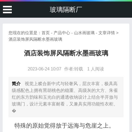
玻璃隔断厂
您现在的位置是：
首页
-
产品中心
-
山水画玻璃
- 文章详情 >
酒店装饰屏风隔断水墨画玻璃
酒店装饰屏风隔断水墨画玻璃
2023-06-24 10:07
作者:转载
1 人阅读
简介
视觉上糅合新中式与轻奢风，层次丰富，极具高
级感配色上拥有黑胡桃色的稳重、高级灰的大方、朱雀
红的东方韵味和玉光白的通透收纳设计上结合半开放与
玻璃门，设计元素丰富耐看，又兼具实用功能性衣柜、
�
特殊的原始觉得放于远海与危崖之上。