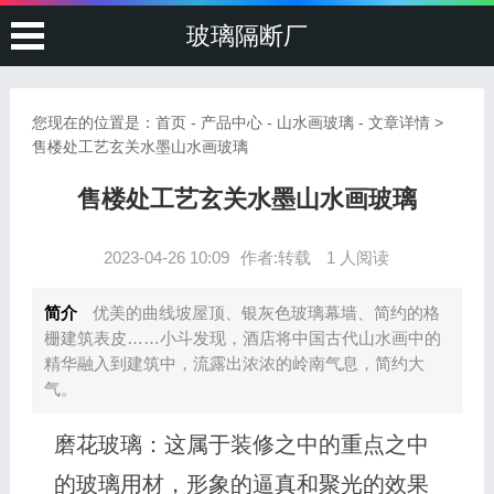
玻璃隔断厂
您现在的位置是：
首页
-
产品中心
-
山水画玻璃
- 文章详情 >
售楼处工艺玄关水墨山水画玻璃
售楼处工艺玄关水墨山水画玻璃
2023-04-26 10:09
作者:转载
1 人阅读
简介
优美的曲线坡屋顶、银灰色玻璃幕墙、简约的格
栅建筑表皮……小斗发现，酒店将中国古代山水画中的
精华融入到建筑中，流露出浓浓的岭南气息，简约大
气。
磨花玻璃：这属于装修之中的重点之中
的玻璃用材，形象的逼真和聚光的效果