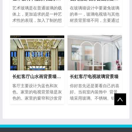
艺术玻璃是在普通玻璃的载
在玻璃墙设计中要避免玻璃
体上，更加追求的是一种艺
的单一，玻璃电视墙与其他
术性的表现，加入了制的想
材质背景墙不同，主要通过
法，感情理想等，让现实与
造型设计以突显其风格特
情感
点，单
长虹客厅山水画背景墙玻璃
长虹客厅电视玻璃背景墙
客厅主要设计为蓝色和灰
你好首先还是要看自己的喜
色。家里的电视背景墙是灰
好。当前室内装饰中 背景
色的。家里的窗帘和沙发背
墙采用玻璃、不锈钢、铝塑
景墙是蓝色的，有一种在海
板、墙纸等材料被接受并广
边的感
�