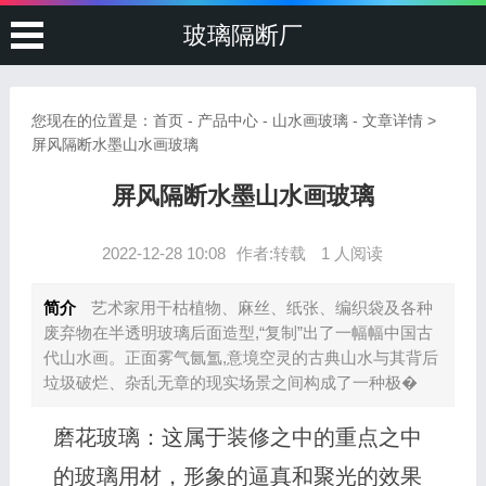
玻璃隔断厂
您现在的位置是：
首页
-
产品中心
-
山水画玻璃
- 文章详情 >
屏风隔断水墨山水画玻璃
屏风隔断水墨山水画玻璃
2022-12-28 10:08
作者:转载
1 人阅读
简介
艺术家用干枯植物、麻丝、纸张、编织袋及各种
废弃物在半透明玻璃后面造型,“复制”出了一幅幅中国古
代山水画。正面雾气氤氲,意境空灵的古典山水与其背后
垃圾破烂、杂乱无章的现实场景之间构成了一种极�
磨花玻璃：这属于装修之中的重点之中
的玻璃用材，形象的逼真和聚光的效果