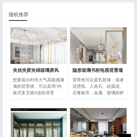
随机推荐
夹丝夹胶夹绢玻璃屏风
隐形玻璃书柜电视背景墙
想要装出时尚大气高级感满
背景色可以是乳胶漆，或者
满的背景墙，可以采用“内
说壁纸、人造石、硅藻泥、
嵌式多宝格X连纹背景
石膏板等，金属、玻璃的材
墙”、“条纹格栅X连纹背景
料在许多家庭中也有应用，
墙”、“�
这主