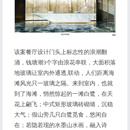
该案餐厅设计门头上标志性的浪潮翻
涌，钱塘潮3个字由浪花串联，大面积落
地玻璃让室内外通透,联动，人们距离海
滩风光只一玻璃之隔。来到室内，也就
到了海滩，悄然惊起的一滩白鹭，在天
花上翩飞；中式矩形玻璃砖砌墙，沉稳
大气；假山旁几只白鹭觅食，悠闲自
在；若隐若现的水墨山水画，融入诗