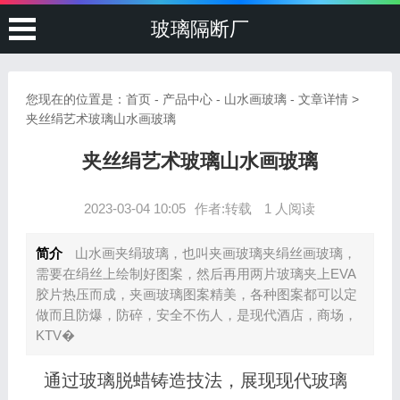
玻璃隔断厂
您现在的位置是：
首页
-
产品中心
-
山水画玻璃
- 文章详情 >
夹丝绢艺术玻璃山水画玻璃
夹丝绢艺术玻璃山水画玻璃
2023-03-04 10:05
作者:转载
1 人阅读
简介
山水画夹绢玻璃，也叫夹画玻璃夹绢丝画玻璃，
需要在绢丝上绘制好图案，然后再用两片玻璃夹上EVA
胶片热压而成，夹画玻璃图案精美，各种图案都可以定
做而且防爆，防碎，安全不伤人，是现代酒店，商场，
KTV�
通过玻璃脱蜡铸造技法，展现现代玻璃